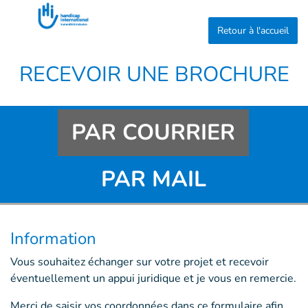
Retour à l'accueil
RECEVOIR UNE BROCHURE
PAR COURRIER
Goto main content
PAR MAIL
Information
Vous souhaitez échanger sur votre projet et recevoir
éventuellement un appui juridique et je vous en remercie.
Merci de saisir vos coordonnées dans ce formulaire afin