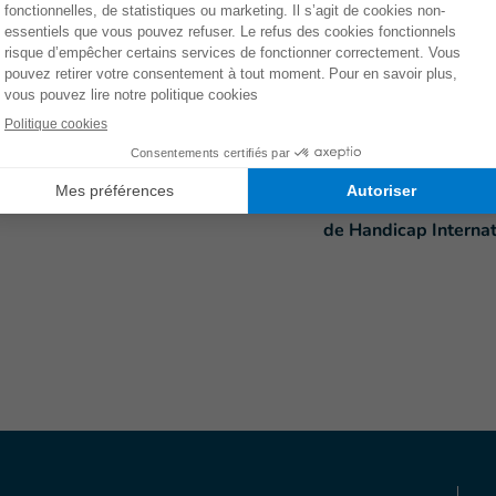
Vos horaires pour êtr
Je souhaite être te
de Handicap Internat