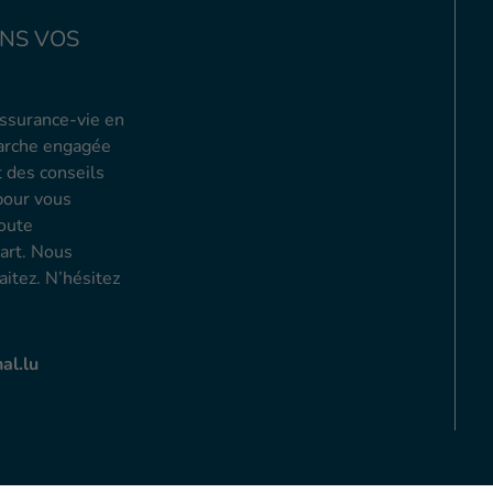
NS VOS
assurance-vie en
marche engagée
t des conseils
pour vous
toute
art. Nous
aitez. N’hésitez
al.lu