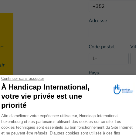
Adresse
O
Code postal
Vi
urs
ir
Pays
s
n
Email
i à
ne
dre
Date de naissance