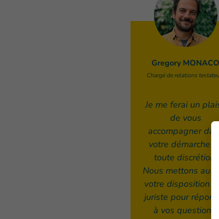
Gregory MONAC
Chargé de relations testate
Je me ferai un plais
de vous
accompagner dan
votre démarche e
toute discrétion.
Nous mettons auss
votre disposition u
juriste pour répon
à vos questions.