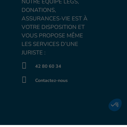
NOTRE ÉQUIPE LEGS,
DONATIONS,
ASSURANCES-VIE EST À
VOTRE DISPOSITION ET
VOUS PROPOSE MÊME
LES SERVICES D’UNE
JURISTE :
42 80 60 34
Contactez-nous