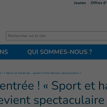
Jeunes
Offres d
Search
ONS
QUI SOMMES-NOUS ?
(
Page courante
)
 ! « Sport et handicap : quand l’utile devient spectaculaire »
ntrée ! « Sport et h
evient spectaculaire