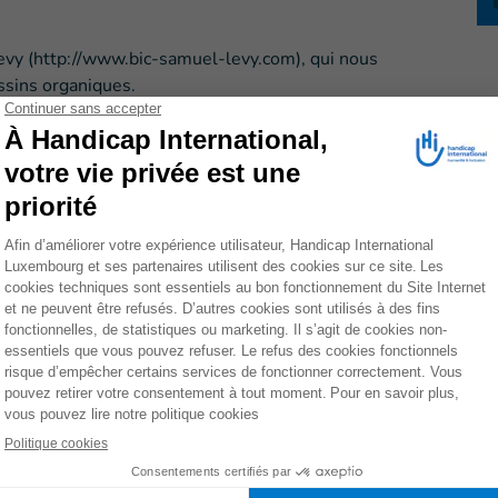
Levy (http://www.bic-samuel-levy.com), qui nous
ssins organiques.
nt convivial qui vous permettra d’en savoir davantage
tout en découvrant les membres de notre équipe et une
e par email
auprès de Sandrine Guivarch.