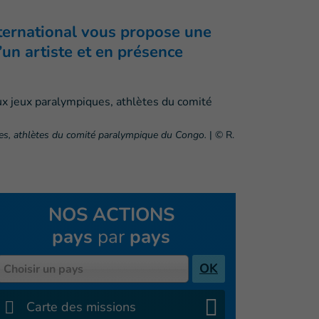
nternational vous propose une
’un artiste et en présence
ues, athlètes du comité paralympique du Congo.
|
© R.
NOS ACTIONS
pays
par
pays
Pays
OK
Choisir un pays
Carte des missions