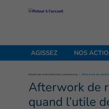
Goto main content
AGISSEZ
NOS ACTI
You are here :
Handicap International Luxembourg
Afterwork de rentrée
Afterwork de re
quand l’utile d