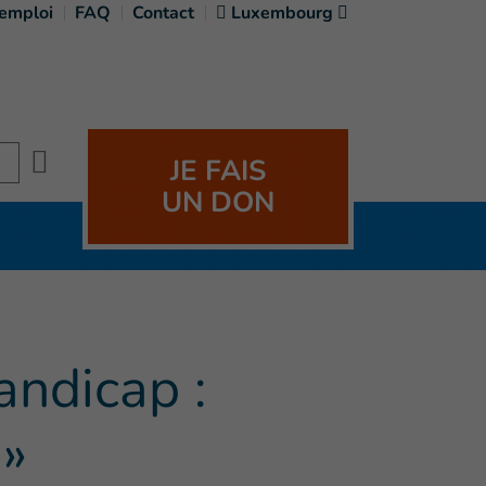
'emploi
FAQ
Contact
Luxembourg
Search
JE FAIS
UN DON
andicap :
 »