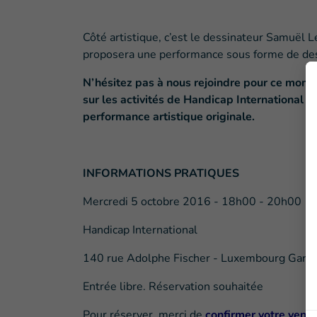
Côté artistique, c’est le dessinateur Samuël 
proposera une performance sous forme de de
N’hésitez pas à nous rejoindre pour ce mome
sur les activités de Handicap International 
performance artistique originale.
INFORMATIONS PRATIQUES
Mercredi 5 octobre 2016 - 18h00 - 20h00
Handicap International
140 rue Adolphe Fischer - Luxembourg Gare
Entrée libre. Réservation souhaitée
Pour réserver, merci de
confirmer votre venu