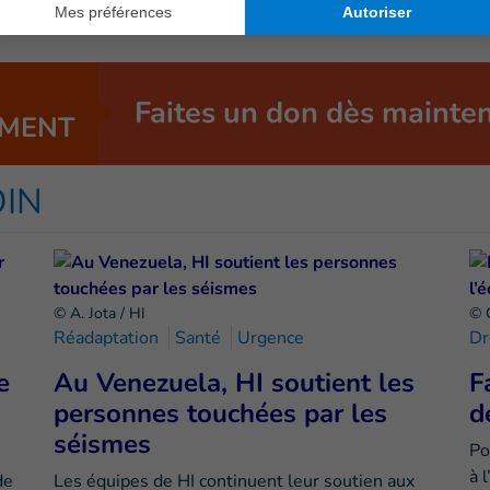
Faites un don dès mainte
MENT
OIN
© A. Jota / HI
© 
Réadaptation
Santé
Urgence
Dr
e
Au Venezuela, HI soutient les
F
personnes touchées par les
d
séismes
Po
à 
de
Les équipes de HI continuent leur soutien aux