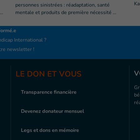
Ka
personnes sinistrées : réadaptation, santé
e…
mentale et produits de première nécessité …
formé.e
dicap International ?
re newsletter !
LE DON ET VOUS
V
Gr
Transparence financière
bé
ré
Devenez donateur mensuel
Legs et dons en mémoire