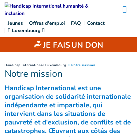
Goto main content
Na
Jeunes
Offres d'emploi
FAQ
Contact
Luxembourg
JE FAIS
UN DON
(
Page courante
)
You are here :
Handicap International Luxembourg
Notre mission
Notre mission
Handicap International est une
organisation de solidarité internationale
indépendante et impartiale, qui
intervient dans les situations de
pauvreté et d'exclusion, de conflits et de
catastrophes. Œuvrant aux côtés des