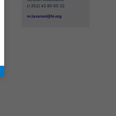
(+352) 42 80 60 32
m.lavaroni@hi.org