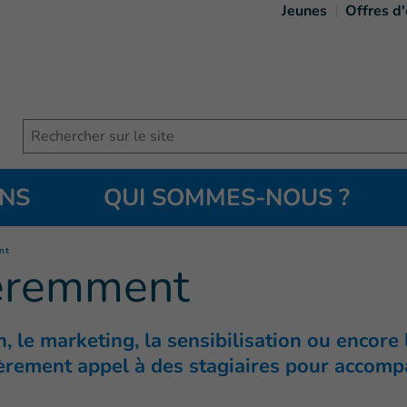
Jeunes
Offres d
Search
ONS
QUI SOMMES-NOUS ?
(
Page courante
)
nt
féremment
, le marketing, la sensibilisation ou encore
ièrement appel à des stagiaires pour accompa