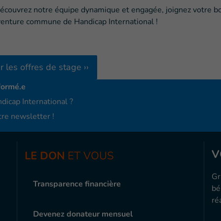
Découvrez notre équipe dynamique et engagée, joignez votre 
 aventure commune de Handicap International !
r les offres de stage ››
formé.e
dicap International ?
re newsletter !
V
LE DON
ET VOUS
Gr
Transparence financière
bé
ré
Devenez donateur mensuel