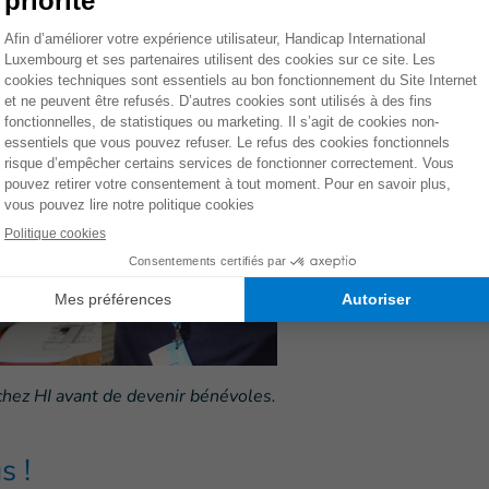
 chez HI avant de devenir bénévoles.
s !