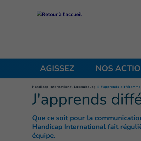
Goto main content
AGISSEZ
NOS ACTI
You are here :
Handicap International Luxembourg
J'apprends différemme
J'apprends dif
Que ce soit pour la communication
Handicap International fait régul
équipe.