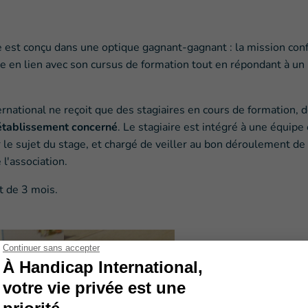
e est conçu dans une optique gagnant-gagnant : la mission con
ge en lien avec son cursus de formation tout en répondant à un 
ernational ne reçoit que des stagiaires en cours de formation, d
'établissement concerné
. Le stagiaire est intégré à une équipe 
le sujet du stage, et chargé de veiller au bon déroulement de 
 l'association.
t de 3 mois.