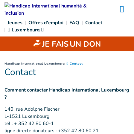
Goto main content
Na
Jeunes
Offres d'emploi
FAQ
Contact
Luxembourg
JE FAIS
UN DON
(
Page courante
)
You are here :
Handicap International Luxembourg
Contact
Contact
Comment contacter Handicap International Luxembourg
?
140, rue Adolphe Fischer
L-1521 Luxembourg
tél.: + 352 42 80 60-1
ligne directe donateurs : +352 42 80 60 21