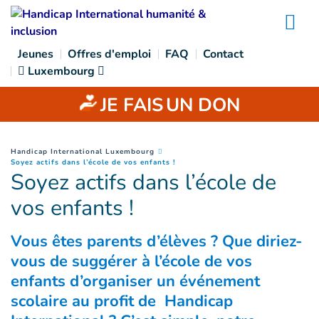
Goto main content
Na
Jeunes
Offres d'emploi
FAQ
Contact
Luxembourg
JE FAIS
UN DON
You are here :
Handicap International Luxembourg
(
Page courante
)
Soyez actifs dans l’école de vos enfants !
Soyez actifs dans l’école de
vos enfants !
Vous êtes parents d’élèves ? Que diriez-
vous de suggérer à l’école de vos
enfants d’organiser un événement
scolaire au profit de Handicap