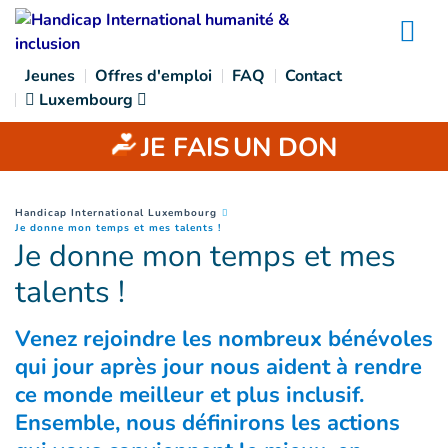
Goto main content
Na
Jeunes
Offres d'emploi
FAQ
Contact
Luxembourg
JE FAIS
UN DON
You are here :
Handicap International Luxembourg
(
Page courante
)
Je donne mon temps et mes talents !
Je donne mon temps et mes
talents !
Venez rejoindre les nombreux bénévoles
qui jour après jour nous aident à rendre
ce monde meilleur et plus inclusif.
Ensemble, nous définirons les actions