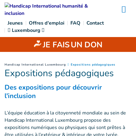
Goto main content
Na
Jeunes
Offres d'emploi
FAQ
Contact
Luxembourg
JE FAIS
UN DON
(
Page coura
You are here :
Handicap International Luxembourg
Expositions pédagogiques
Expositions pédagogiques
Des expositions pour découvrir
l'inclusion
L’équipe éducation à la citoyenneté mondiale au sein de
Handicap International Luxembourg propose des
expositions numériques ou physiques qui sont prêtes à
être utilisées à l’extérieur & intérieur de votre lycée,