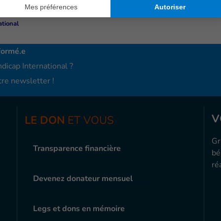
giés (UNHCR).
ational
formé.e
dicap International ?
re newsletter !
V
LE DON
ET VOUS
Gr
Transparence financière
bé
ré
Devenez donateur mensuel
Legs et dons en mémoire