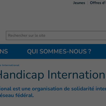
Jeunes
Offres d
Search
ONS
QUI SOMMES-NOUS ?
(
Page courante
)
p International
Handicap Internation
onal est une organisation de solidarité int
réseau fédéral.