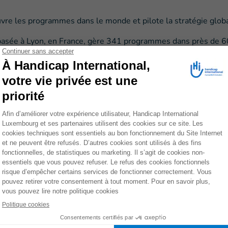
vre les programmes dans le monde et pilote la stratégie globa
 basée à Lyon, en France, gère 341 programmes dans près de 6
nationales – France (1982), Belgique (1986), Suisse (1996),
006).
es jouent un rôle crucial
ressources financières pour les missions sociales mises en œuv
organismes pairs et des institutions, par des actions de sensibi
eau international, l'association nationale canadienne bénéficie
CDI), du Syndicat des Travailleurs Canadiens de l’Automobi
ons Internationales (MRI) du Québec. Son mandat consiste égal
 le public canadien sur les causes et les effets du handicap.
donateurs et groupes bilatéraux et multilatéraux dans leurs pay
nces internationales basées à Genève, telles que l'Organisati