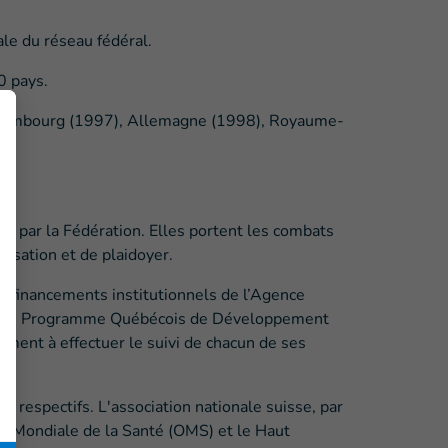
le du réseau fédéral.
0 pays.
 Luxembourg (1997), Allemagne (1998), Royaume-
re par la Fédération. Elles portent les combats
lisation et de plaidoyer.
 de financements institutionnels de l’Agence
le, du Programme Québécois de Développement
ement à effectuer le suivi de chacun de ses
s respectifs. L'association nationale suisse, par
on Mondiale de la Santé (OMS) et le Haut