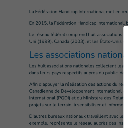
La Fédération Handicap International met en œu
En 2015, la Fédération Handicap International,
Le réseau fédéral comprend huit associations 
Uni (1999), Canada (2003), et les États-Unis (2
Les associations national
Les huit associations nationales collectent les 
dans leurs pays respectifs auprès du public, des 
Afin d’appuyer la réalisation des actions du rés
Canadienne de Développement International (A
International (PQDI) et du Ministère des Relati
projets sur le terrain, à sensibiliser et informer
D'autres bureaux nationaux travaillent avec les 
exemple, représente le réseau auprès des insta