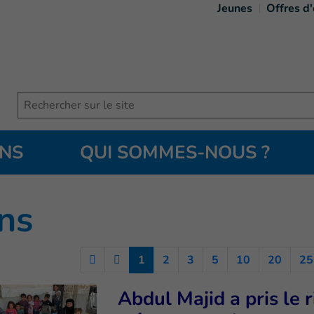
Jeunes
Offres d
Search
ONS
QUI SOMMES-NOUS ?
ge courante
)
ns
(Current)
1
2
3
5
10
20
25
Abdul Majid a pris le 