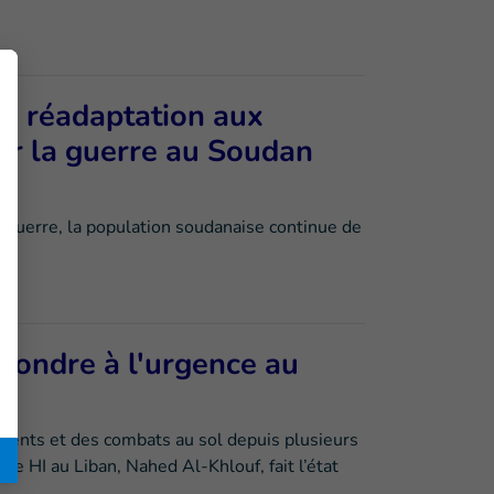
de réadaptation aux
ar la guerre au Soudan
 guerre, la population soudanaise continue de
épondre à l'urgence au
ents et des combats au sol depuis plusieurs
e de HI au Liban, Nahed Al-Khlouf, fait l’état