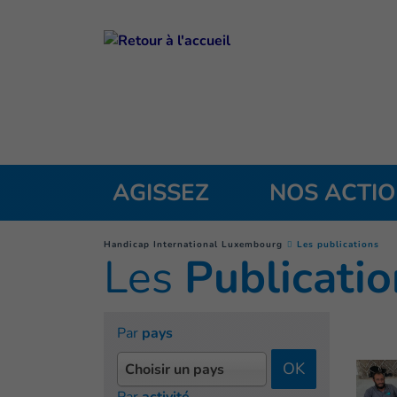
Goto main content
AGISSEZ
NOS ACTI
(
Pa
You are here :
Handicap International Luxembourg
Les publications
Les
Publicatio
Par
pays
OK
Choisir un pays