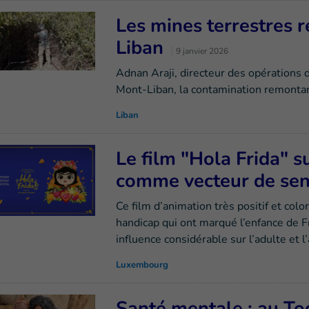
Les mines terrestres 
Liban
9 janvier 2026
Adnan Araji, directeur des opérations
Mont-Liban, la contamination remontant
Liban
Le film "Hola Frida" s
comme vecteur de sens
Ce film d’animation très positif et col
handicap qui ont marqué l’enfance de F
influence considérable sur l’adulte et l
Luxembourg
Santé mentale : au To