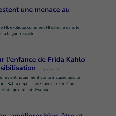
restent une menace au
 de HI, explique comment HI démine dans le
 à la guerre civile.
ur l'enfance de Frida Kahlo
ibilisation
9 janvier 2026
oré revient notamment sur la maladie puis le
rida Kahlo depuis ses 6 ans et exercé une
’artiste qu’elle est devenue.
go, améliorer bien-être et