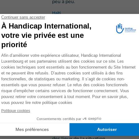
peu à peu.
Haïti
HI apporte des soins 
personnes touchées p
8 avril 2026
Trois ans après le déclenchement de la
subir une violence extrême.
Soudan
HI se mobilise pour r
Liban
11 mars 2026
Le Liban est touché par des bombardem
jours. HI se prépare à agir. La directric
des lieux de la situation