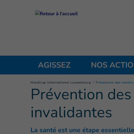
Goto main content
AGISSEZ
NOS ACTI
You are here :
Handicap International Luxembourg
Prévention des handica
Prévention des
invalidantes
La santé est une étape essentielle