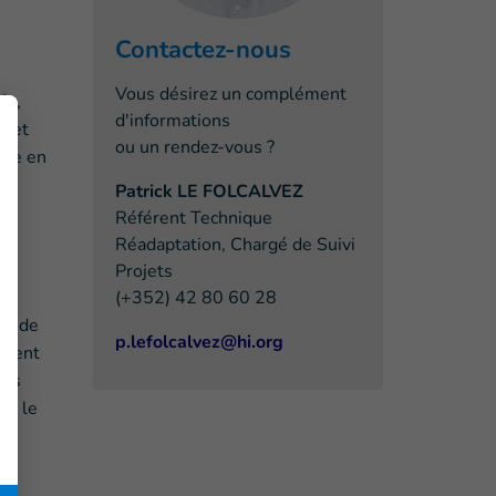
Contactez-nous
Vous désirez un complément
és,
d'informations
t et
ou un rendez-vous ?
ise en
Patrick LE FOLCALVEZ
Référent Technique
Réadaptation, Chargé de Suivi
Projets
(+352) 42 80 60 28
es de
p.lefolcalvez@hi.org
llent
ons
ar le