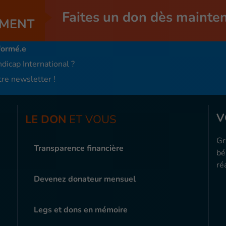
Faites un don dès mainte
MENT
formé.e
dicap International ?
re newsletter !
V
LE DON
ET VOUS
Gr
Transparence financière
bé
ré
Devenez donateur mensuel
Legs et dons en mémoire