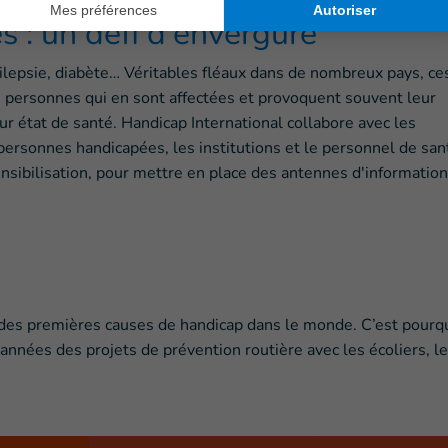
s : un défi d’envergure
pilepsie, diabète… Véritables fléaux dans de nombreux pays, ce
 personnes qui en sont affectées et provoquent souvent leur
r état de santé. Handicap International collabore avec les
 personnes handicapées, les institutions et le personnel de san
sibilisation, pour mettre en place des antennes d'information
ne des premières causes de handicap dans le monde. C’est pourq
années des projets de prévention routière avec les écoliers, l