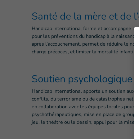
Santé de la mère et de l
Handicap International forme et accompagne le
pour les préventions du handicap à la naissance
après l’accouchement, permet de réduire le nomb
charge précoces, et limiter la mortalité infantile.
Soutien psychologique
Handicap International apporte un soutien aux p
conflits, du terrorisme ou de catastrophes natu
en collaboration avec les équipes locales pour 
psychothérapeutiques, mise en place de groupe
jeu, le théâtre ou le dessin, appui pour la mise