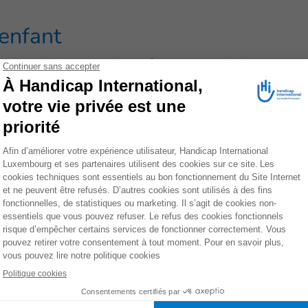
’enfant
 personnel des centres de santé, notamment dans les maternit
. Améliorer le suivi des mamans et de leur bébé, avant, pendan
re de maladies à la naissance grâce à une détection et une pr
ersonnes en souffrance psychologique, qu'il s'agisse de victim
relles, de personnes déplacées ou réfugiées. Ses équipes travai
une meilleure prise en charge de ces traumatismes : consultati
s d’entraide communautaire et de médiations thérapeutiques p
 en place de réseaux de professionnels.