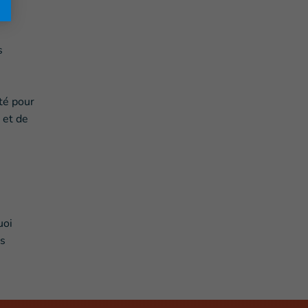
s
té pour
 et de
uoi
es