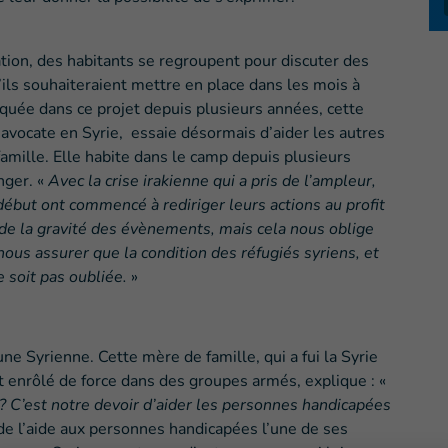
ation, des habitants se regroupent pour discuter des
u’ils souhaiteraient mettre en place dans les mois à
iquée dans ce projet depuis plusieurs années, cette
’avocate en Syrie, essaie désormais d’aider les autres
famille. Elle habite dans le camp depuis plusieurs
nger. «
Avec la crise irakienne qui a pris de l’ampleur,
début ont commencé à rediriger leurs actions au profit
e la gravité des évènements, mais cela nous oblige
us assurer que la condition des réfugiés syriens, et
e soit pas oubliée.
»
une Syrienne. Cette mère de famille, qui a fui la Syrie
it enrôlé de force dans des groupes armés, explique : «
ra ? C’est notre devoir d’aider les personnes handicapées
t de l’aide aux personnes handicapées l’une de ses