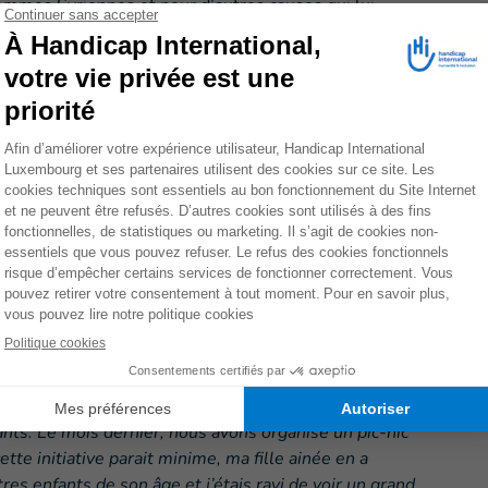
 femmes Syriennes et pour d’autres causes qui lui
mon âge devrait passer ses journées à la maison,
mon possible pour améliorer notre situation et nos
rs son fils et ajoute : «
Ma principale source de
l roulant, ce qui rend ses mouvements difficiles au sein
éellement comprendre quelles sont les difficultés
, car elles ont un impact conséquent sur nos vies de
 de retourner en Syrie, mais de faire mon possible pour
ute attentivement les propos de Badria. Père de deux
 l’espoir de leur garantir un meilleur avenir. «
C’est
 de m’impliquer dans ce projet. Je voulais porter leur
nauté à quel point ils souffraient. A travers mon
ants. Le mois dernier, nous avons organisé un pic-nic
te initiative parait minime, ma fille ainée en a
tres enfants de son âge et j’étais ravi de voir un grand