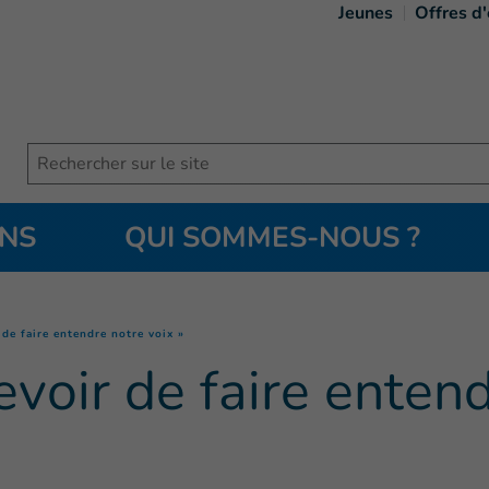
Jeunes
Offres d
Search
ONS
QUI SOMMES-NOUS ?
(
Page courante
)
 de faire entendre notre voix »
evoir de faire entend