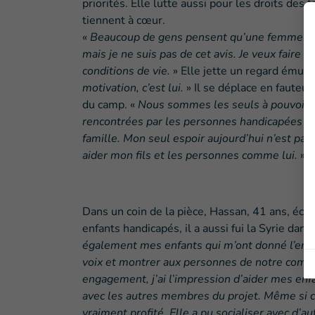
priorités. Elle lutte aussi pour les droits des
tiennent à cœur.
«
Beaucoup de gens pensent qu’une femme de 
mais je ne suis pas de cet avis. Je veux faire 
conditions de vie.
» Elle jette un regard ému ve
motivation, c’est lui.
» Il se déplace en fauteui
du camp. «
Nous sommes les seuls à pouvoir r
rencontrées par les personnes handicapées ici
famille. Mon seul espoir aujourd’hui n’est pas
aider mon fils et les personnes comme lui.
»
Dans un coin de la pièce, Hassan, 41 ans, éco
enfants handicapés, il a aussi fui la Syrie dans
également mes enfants qui m’ont donné l’envie
voix et montrer aux personnes de notre commu
engagement, j’ai l’impression d’aider mes enf
avec les autres membres du projet. Même si cet
vraiment profité. Elle a pu socialiser avec d’au