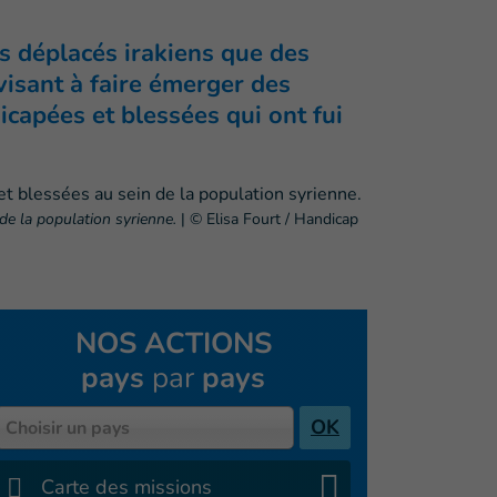
es déplacés irakiens que des
visant à faire émerger des
capées et blessées qui ont fui
de la population syrienne.
|
© Elisa Fourt / Handicap
NOS ACTIONS
pays
par
pays
Pays
OK
Choisir un pays
Carte des missions