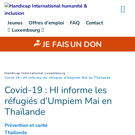
Goto main content
Na
Jeunes
Offres d'emploi
FAQ
Contact
Luxembourg
JE FAIS
UN DON
You are here :
Handicap International Luxembourg
(
Page courant
Covid-19 : HI informe les réfugiés d’Umpiem Mai en Thaïlande
Covid-19 : HI informe les
réfugiés d’Umpiem Mai en
Thaïlande
Prévention et santé
Thaïlande