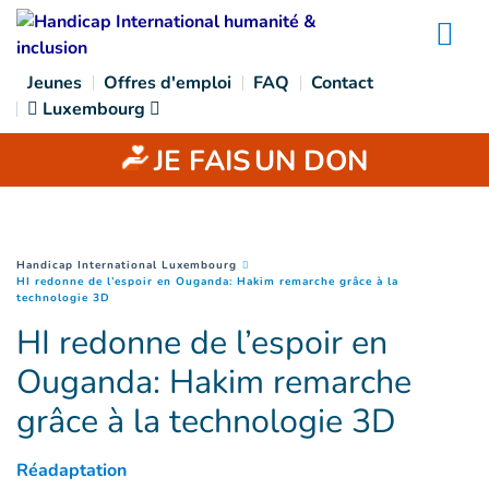
Goto main content
Na
Jeunes
Offres d'emploi
FAQ
Contact
Luxembourg
JE FAIS
UN DON
You are here :
Handicap International Luxembourg
HI redonne de l’espoir en Ouganda: Hakim remarche grâce à la
(
Page courante
)
technologie 3D
HI redonne de l’espoir en
Ouganda: Hakim remarche
grâce à la technologie 3D
Réadaptation