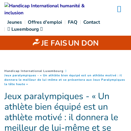
Goto main content
Na
Jeunes
Offres d'emploi
FAQ
Contact
Luxembourg
JE FAIS
UN DON
You are here :
Handicap International Luxembourg
Jeux paralympiques - « Un athlète bien équipé est un athlète motivé : il
donnera le meilleur de lui-même et se présentera aux Jeux Paralympiques
(
Page courante
)
la tête haute »
Jeux paralympiques - « Un
athlète bien équipé est un
athlète motivé : il donnera le
meilleur de lui-même et se