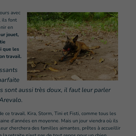
jours avec
 ils font
nir en
ur jouet,
tie
i que les
n travail.
issants
parfaite
 sont aussi très doux, il faut leur parler
Arevalo.
ce travail. Kira, Storm, Tini et Fisti, comme tous les
aine d’années en moyenne. Mais un jour viendra où ils
 leur cherchera des familles aimantes, prêtes à accueillir
la retraite n’est pas de tout repos pour un chien