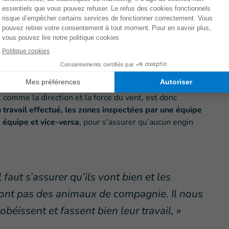
il est impossible de savoir ce qu’ils
 concentration et d’attention pour lire le
emple, certains chiens s’assoient dès
suspect tandis que d’autres vont continuer
 l’objet, » souligne Mohammad.
comme la direction et la force du vent, est donc
u travail effectué, les zones inspectées par une équipe
 équipe et vice-versa
, pour s’assurer qu’aucun engin
faut s’assurer qu’ils vont bien et les
 sont pas des animaux de compagnie. Il nous
 obéissent et fassent bien leur travail, »