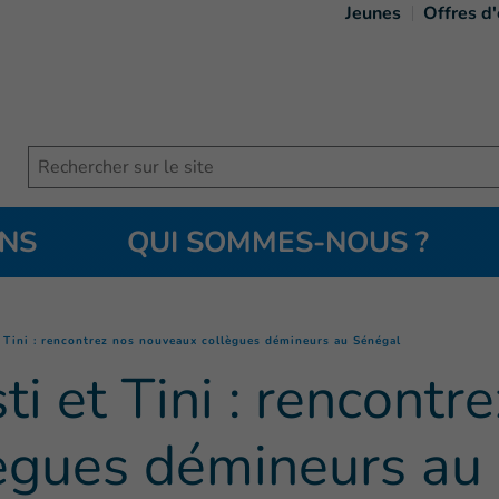
Jeunes
Offres d
Search
ONS
QUI SOMMES-NOUS ?
(
Page courante
et Tini : rencontrez nos nouveaux collègues démineurs au Sénégal
sti et Tini : rencontr
ègues démineurs au