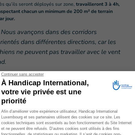
ès qu’ils seront déployés sur zone,
travailleront 3 à 4h,
nspectant chacun un minimum de 200 m² de terrain
ar jour.
 Nous avançons dans des corridors
rientés dans différentes directions, car les
hiens ne peuvent pas travailler avec le vent
ad.
 chiens s’assoient en laissant au moins 1 m de marge
fe
– conscients qu’ils doivent rester fixés sur leur
alors au tour des démineurs et démineuses de HI
in identifier l’objet et le désamorcer. Les chiens sentent
oi elles proviennent. Il leur arrive donc de détecter
es composants utilisés pour certains explosifs, comme
u’ils donnent sont fausses, comme lorsque le vent