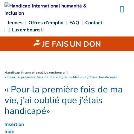
Goto main content
Na
Jeunes
Offres d'emploi
FAQ
Contact
Luxembourg
JE FAIS
UN DON
You are here :
Handicap International Luxembourg
(
Page cou
« Pour la première fois de ma vie, j’ai oublié que j’étais handicapé»
« Pour la première fois de ma
vie, j’ai oublié que j’étais
handicapé»
Insertion
Inde