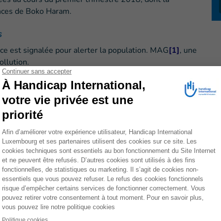
ences de Boko Haram.
s
nce est signalée pour alerter la population. MAG
[1]
, une
ollution.
 où ont été identifiés des restes explosifs pour vérifier
 est toujours visible ? Est-ce que le sable ne l’a pas
e ?...
ru, enfouis par le sable, réutilisés par la population
u pour la cuisine…) ou même que des restes de bombes
aire des engins explosifs improvisés…
es terres polluées vont de pair. Grâce à HI, la
e et se tiendra à l’écart des restes explosifs signalés
attendant le déminage de la zone. HI se mobilisera en fin
chadiennes aux côtés d’organisations partenaires.