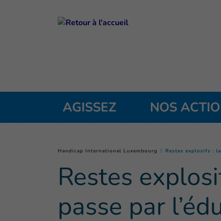
Goto main content
AGISSEZ
NOS ACTI
You are here :
Handicap International Luxembourg
Restes explosifs : l
Restes explosif
passe par l’éd