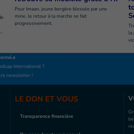
t
Pour Imaan, jeune bergère blessée par une
S
mine, le retour à la marche se fait
de
progressivement.
Tr
e…
la
vi
formé.e
dicap International ?
re newsletter !
LE DON ET VOUS
V
Gr
Transparence financière
bé
ré