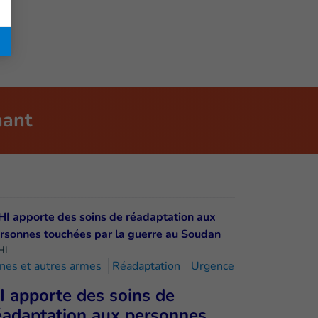
nant
HI
nes et autres armes
Réadaptation
Urgence
I apporte des soins de
éadaptation aux personnes