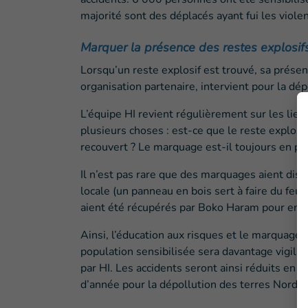
majorité sont des déplacés ayant fui les viol
Marquer la présence des restes explosif
Lorsqu’un reste explosif est trouvé, sa prése
organisation partenaire, intervient pour la dép
L’équipe HI revient régulièrement sur les lieux
plusieurs choses : est-ce que le reste explosif
recouvert ? Le marquage est-il toujours en plac
Il n’est pas rare que des marquages aient dispa
locale (un panneau en bois sert à faire du fe
aient été récupérés par Boko Haram pour en f
Ainsi, l’éducation aux risques et le marquage d
population sensibilisée sera davantage vigilant
par HI. Les accidents seront ainsi réduits en 
d’année pour la dépollution des terres Nord-T