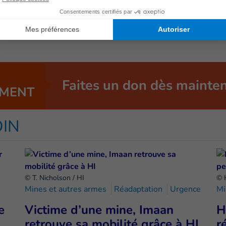
Faites un don dès mainte
MENT
OIN
© T. Nicholson / HI
© 
Mines et autres armes
Réadaptation
Urgence
Mi
e
Victime d’une mine, Imaan
H
retrouve sa mobilité grâce à HI
r