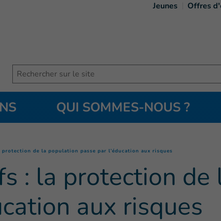
Jeunes
Offres d
Search
ONS
QUI SOMMES-NOUS ?
(
Page courante
)
a protection de la population passe par l’éducation aux risques
s : la protection de
ucation aux risques