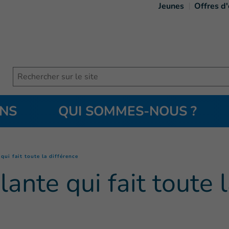
Jeunes
Offres d
Search
ONS
QUI SOMMES-NOUS ?
(
Page courante
)
qui fait toute la différence
ante qui fait toute 