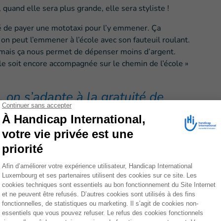
quand elle sera plus grande, elle sera styliste !
igé de payer une mototaxi pour l’y emmener. Ça
 on peut l’emmener à l’école avec son fauteuil roulant.
 mais ça nous permet de dépenser moins d’argent.
le soit encore accompagnée sur le chemin de l’école »
, on s’adapte à la gratuité de
ilement sa classe grâce
effet, cette école
âce aux financements de
installé des tableaux plus
sse y avoir accès. Enfin,
es bons réflexes quand il
 besoins spécifiques.
eignement. Jusqu’alors, les parents des élèves devaient