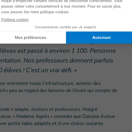
 de revenus permettait aux écoles de rémunérer leurs
État rémunère les professeurs de la plupart des écoles
s directement. Le directeur de l’école fait part de
hangement.
0 élèves il y a deux ans. Avec la gratuité
élèves est passé à environ 1 100. Personne
entation. Nos professeurs donnent parfois
élèves ! C’est un vrai défi. »
ur entretenir toute l’infrastructure, acheter des
t très peu au regard des besoins de l’école qui compte de
onde s’adapte, écoliers et professeurs. Malgré
classe, « Madame Agnès » constate que Daïsane évolue
une petite table adaptée et d’une chaise roulante.