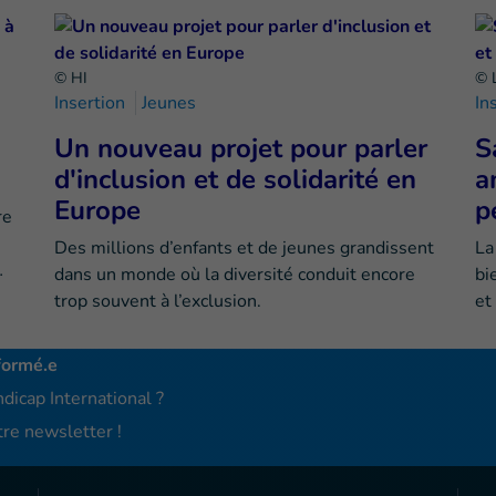
© HI
© 
Insertion
Jeunes
In
Un nouveau projet pour parler
S
d'inclusion et de solidarité en
a
Europe
p
re
Des millions d’enfants et de jeunes grandissent
La
…
dans un monde où la diversité conduit encore
bi
trop souvent à l’exclusion.
et
formé.e
dicap International ?
re newsletter !