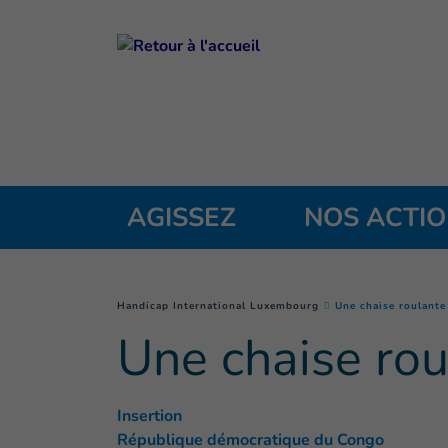
Goto main content
AGISSEZ
NOS ACTI
You are here :
Handicap International Luxembourg
Une chaise roulante 
Une chaise roul
Insertion
République démocratique du Congo