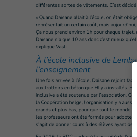
différentes sortes de vêtements. C’est décidé, 
« Quand Daïsane allait à l’école, on était obl
représentait un certain coût, mais aujourd’hui,
Ça nous prend environ 1h pour chaque trajet,
Daïsane n’a que 10 ans donc c’est mieux qu’el
explique Vasli.
À l’école inclusive de Lemba
l’enseignement
Une fois arrivée à l’école, Daïsane rejoint fac
aux trottoirs en béton que HI y a installés. En 
inclusive a été soutenue par l’association. Gr
la Coopération belge, l’organisation y a aussi 
grands et plus bas, pour que tout le monde pui
les professeurs ont été formés pour adopter l
s’agit de donner cours à des élèves ayant des
En 2019, la RDC a adopté la gratuité de l’ens