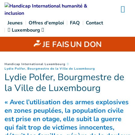
Goto main content
Na
Jeunes
Offres d'emploi
FAQ
Contact
Luxembourg
JE FAIS
UN DON
You are here :
Handicap International Luxembourg
(
Page courante
)
Lydie Polfer, Bourgmestre de la Ville de Luxembourg
Lydie Polfer, Bourgmestre de
la Ville de Luxembourg
« Avec l’utilisation des armes explosives
en zones peuplées, la population civile
est prise en otage, elle subit la guerre
qui fait trop de victimes innocentes,