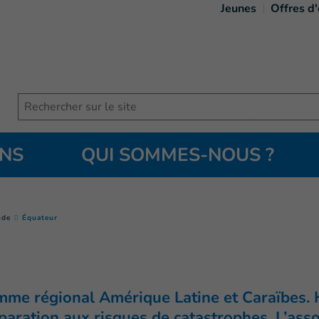
Jeunes
Offres d
Search
ONS
QUI SOMMES-NOUS ?
(
Page courante
)
nde
Équateur
amme régional Amérique Latine et Caraïbes. 
éparation aux risques de catastrophes. L’ass