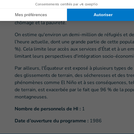
Le taux de pauvreté y est estimé à 25 % de la populati
s'élève à 10,7 %, présent particulièrement dans les zon
pandémie de COVID-19 qui a eu de lourdes conséquenc
chômage et la pauvreté.
On estime qu'environ un demi-million de réfugiés et d
l’heure actuelle, dont une grande partie de cette popula
%). Cela limite leur accès aux services d’État et à un e
limitant leurs perspectives d'intégration socio-économ
Par ailleurs, l'Équateur est exposé à plusieurs types 
des glissements de terrain, des sécheresses et des tre
phénomènes comme El Niño et à ses conséquences, tel
de terrain, est exacerbée par le fait que 96 % de la popu
montagneuses.
Nombre de personnels de HI :
1
Date d’ouverture du programme :
1986