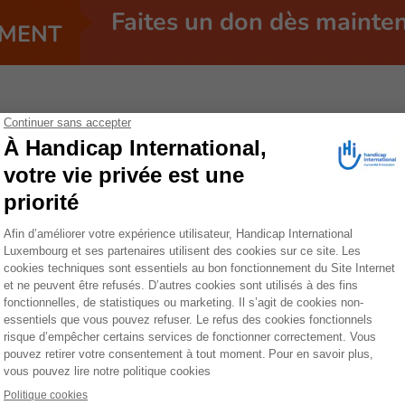
Faites un don dès mainte
MENT
L’Équateur a réalisé de notables pr
mais les besoins humanitaires y sont 
des personnes handicapées, notamm
reste un véritable défi.
L'Équateur a réalisé d'importants progrès socio-économ
notamment en matière de protection sociale et de pr
besoins humanitaires augmentent parmi les populations 
services de base est devenu plus difficile. Des inégalité
comme la santé, l'éducation, le logement ou l’insertio