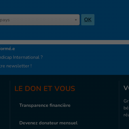
OK
 pays
formé.e
dicap International ?
re newsletter !
LE DON ET VOUS
V
Gr
Transparence financière
bé
ré
Devenez donateur mensuel