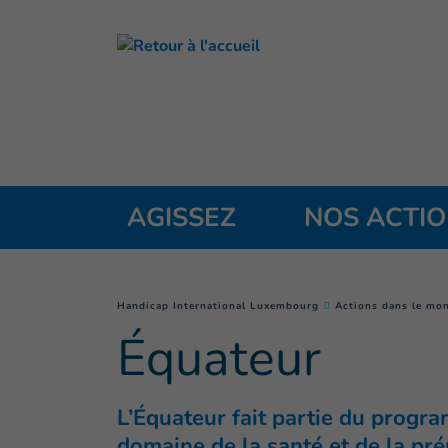
Accès direct au contenu
AGISSEZ
NOS ACTI
You are here :
Handicap International Luxembourg
Actions dans le mo
Équateur
L’Équateur fait partie du progr
domaine de la santé et de la pr