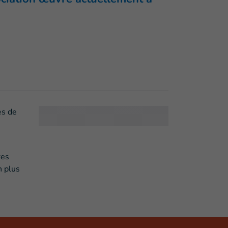
es de
res
n plus