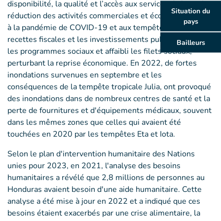
disponibilité, la qualité et l’accès aux services de base. La
Situation du
réduction des activités commerciales et économiques due
pays
à la pandémie de COVID-19 et aux tempêtes a réduit les
recettes fiscales et les investissements publics, fragilisé
Bailleurs
les programmes sociaux et affaibli les filets sociaux,
perturbant la reprise économique. En 2022, de fortes
inondations survenues en septembre et les
conséquences de la tempête tropicale Julia, ont provoqué
des inondations dans de nombreux centres de santé et la
perte de fournitures et d'équipements médicaux, souvent
dans les mêmes zones que celles qui avaient été
touchées en 2020 par les tempêtes Eta et Iota.
Selon le plan d'intervention humanitaire des Nations
unies pour 2023, en 2021, l'analyse des besoins
humanitaires a révélé que 2,8 millions de personnes au
Honduras avaient besoin d'une aide humanitaire. Cette
analyse a été mise à jour en 2022 et a indiqué que ces
besoins étaient exacerbés par une crise alimentaire, la