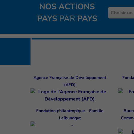
NOS ACTIONS
Pays
Choisir un
PAYS
PAR
PAYS
Agence Française de Développement
Fonda
(AFD)
Fondation philantropique - Famille
Burea
Leibundgut
Commo