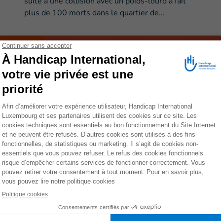
suite à une collision avec un poids-lourd a fait
plus de 100 morts dans le quartier de…
Faites un don dès mainte
MENT
La Sierra Leone a été ravagée par une
1991 à 2002 et, au printemps 2014, 
l’épidémie d'Ebola. Aujourd’hui, une 
population vit dans une grande pauv
La pauvreté multidimensionnelle touche environ les de
davantage les personnes vivant dans les zones rurales. L