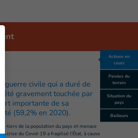
nant
Actions en
cours
Paroles du
 guerre civile qui a duré de
terrain
a été gravement touchée par
Situation du
part importante de sa
pays
reté (59,2% en 2020).
Bailleurs
ux-tiers de la population du pays et menace
a crise du Covid-19 a fragilisé l’État, à cause