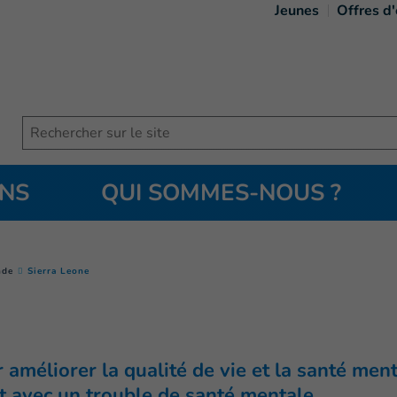
Jeunes
Offres d
Search
ONS
QUI SOMMES-NOUS ?
(
Page courante
)
nde
Sierra Leone
r améliorer la qualité de vie et la santé me
t avec un trouble de santé mentale.