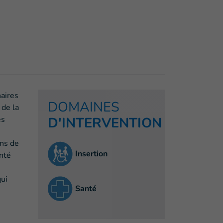
naires
DOMAINES
 de la
es
D'INTERVENTION
ons de
Insertion
anté
qui
Santé