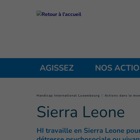
Goto main content
AGISSEZ
NOS ACTI
You are here :
Handicap International Luxembourg
Actions dans le mo
Sierra Leone
HI travaille en Sierra Leone pou
détresse psychosociale ou vivan