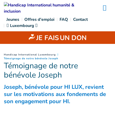
Goto main content
Na
Jeunes
Offres d'emploi
FAQ
Contact
Luxembourg
JE FAIS
UN DON
You are here :
Handicap International Luxembourg
(
Page courante
)
Témoignage de notre bénévole Joseph
Témoignage de notre
bénévole Joseph
Joseph, bénévole pour HI LUX, revient
sur les motivations aux fondements de
son engagement pour HI.