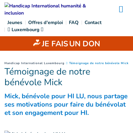
Goto main content
Na
Jeunes
Offres d'emploi
FAQ
Contact
Luxembourg
JE FAIS
UN DON
(
P
You are here :
Handicap International Luxembourg
Témoignage de notre bénévole Mick
Témoignage de notre
bénévole Mick
Mick, bénévole pour HI LU, nous partage
ses motivations pour faire du bénévolat
et son engagement pour HI.