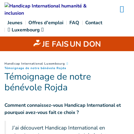
Goto main content
Na
Jeunes
Offres d'emploi
FAQ
Contact
Luxembourg
JE FAIS
UN DON
You are here :
Handicap International Luxembourg
(
Page courante
)
Témoignage de notre bénévole Rojda
Témoignage de notre
bénévole Rojda
Comment connaissez-vous Handicap International et
pourquoi avez-vous fait ce choix ?
J’ai découvert Handicap International en