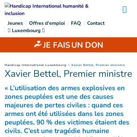
Goto main content
Na
Jeunes
Offres d'emploi
FAQ
Contact
Luxembourg
JE FAIS
UN DON
(
Page 
You are here :
Handicap International Luxembourg
Xavier Bettel, Premier ministre
Xavier Bettel, Premier ministre
« L’utilisation des armes explosives en
zones peuplées est une des causes
majeures de pertes civiles : quand ces
armes ont été utilisées dans les zones
peuplées, 90 % des victimes étaient des
civils. C’est une tragédie humaine