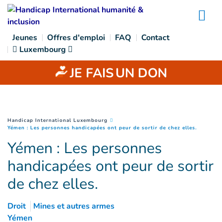
Goto main content
Na
Jeunes
Offres d'emploi
FAQ
Contact
Luxembourg
JE FAIS
UN DON
You are here :
Handicap International Luxembourg
(
Page co
Yémen : Les personnes handicapées ont peur de sortir de chez elles.
Yémen : Les personnes
handicapées ont peur de sortir
de chez elles.
Droit
Mines et autres armes
Yémen