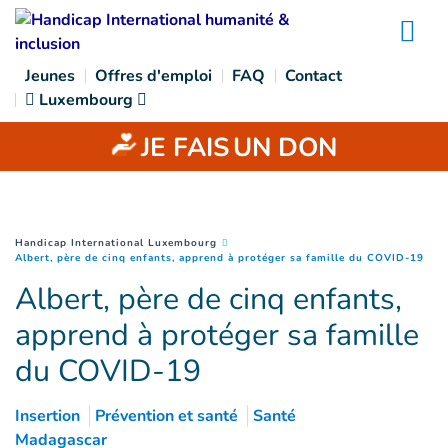
Goto main content
Na
Jeunes
Offres d'emploi
FAQ
Contact
Luxembourg
JE FAIS
UN DON
You are here :
Handicap International Luxembourg
(
Pag
Albert, père de cinq enfants, apprend à protéger sa famille du COVID-19
Albert, père de cinq enfants,
apprend à protéger sa famille
du COVID-19
Insertion
Prévention et santé
Santé
Madagascar