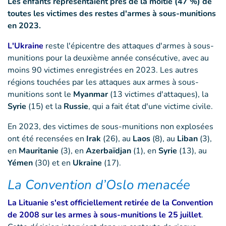
Les enfants représentaient près de la moitié (47 %) de
toutes les victimes des restes d'armes à sous-munitions
en 2023.
L'Ukraine
reste l'épicentre des attaques d'armes à sous-
munitions pour la deuxième année consécutive, avec au
moins 90 victimes enregistrées en 2023. Les autres
régions touchées par les attaques aux armes à sous-
munitions sont le
Myanmar
(13 victimes d'attaques), la
Syrie
(15) et la
Russie
, qui a fait état d'une victime civile.
En 2023, des victimes de sous-munitions non explosées
ont été recensées en
Irak
(26), au
Laos
(8), au
Liban
(3),
en
Mauritanie
(3), en
Azerbaïdjan
(1), en
Syrie
(13), au
Yémen
(30) et en
Ukraine
(17).
La Convention d’Oslo menacée
La Lituanie s'est officiellement retirée de la Convention
de 2008 sur les armes à sous-munitions le 25 juillet
.