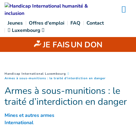
Goto main content
Na
Jeunes
Offres d'emploi
FAQ
Contact
Luxembourg
JE FAIS
UN DON
You are here :
Handicap International Luxembourg
(
Page courante
)
Armes à sous-munitions : le traité d’interdiction en danger
Armes à sous-munitions : le
traité d’interdiction en danger
Mines et autres armes
International