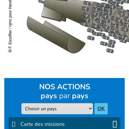
NOS ACTIONS
pays
par
pays
Pays
OK
Carte des missions