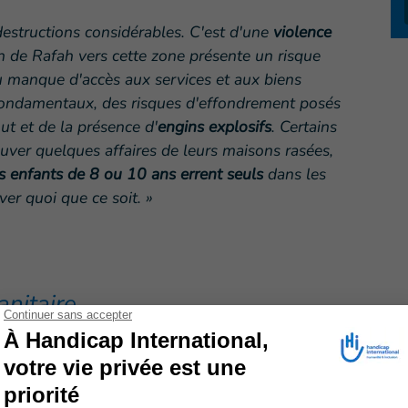
destructions considérables. C'est d'une
violence
n de Rafah vers cette zone présente un risque
u manque d'accès aux services et aux biens
 fondamentaux, des risques d'effondrement posés
ut et de la présence d'
engins explosifs
. Certains
auver quelques affaires de leurs maisons rasées,
s enfants de 8 ou 10 ans errent seuls
dans les
ver quoi que ce soit. »
anitaire
 été endommagés ou détruits, ce qui ne fait qu’ajouter
i y reviennent.
L'utilisation d'armes explosives
 immédiatement, car elles ont un
impact systématique
andicap International ont effectué plusieurs visites à