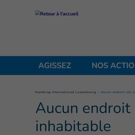
Goto main content
AGISSEZ
NOS ACTI
You are here :
Handicap International Luxembourg
Aucun endroit sûr à
Aucun endroit 
inhabitable