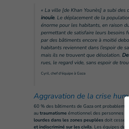
« La ville [de Khan Younès] a subi des 
inouïe
. Le déplacement de la populatio
énorme pour les habitants, en raison d
permettant de satisfaire leurs besoins
par des bâtiments encore à moitié debo
habitants reviennent dans l’espoir de s
mais ils ne trouvent que désolation.
De
rues, le regard vide, sans espoir de trou
Cyril, chef d'équipe à Gaza
Aggravation de la crise hum
60 % des bâtiments de Gaza ont probablement
au
traumatisme
émotionnel des personnes qu
lourdes dans les zones peuplées
doit cesser
et indiscriminé sur les civils
. Les équipes de H