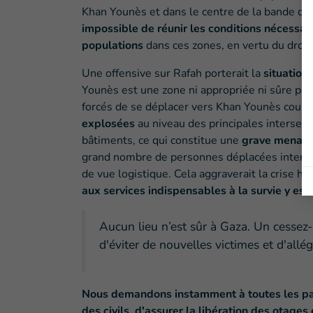
Khan Younès et dans le centre de la bande de 
impossible de réunir les conditions nécessair
populations
dans ces zones, en vertu du droit
Une offensive sur Rafah porterait la
situation
Younès est une zone ni appropriée ni sûre pour 
forcés de se déplacer vers Khan Younès courra
explosées
au niveau des principales intersecti
bâtiments, ce qui constitue une
grave menac
grand nombre de personnes déplacées internes
de vue logistique. Cela aggraverait la crise h
aux services indispensables à la survie y est 
Aucun lieu n’est sûr à Gaza. Un cessez
d'éviter de nouvelles victimes et d'allé
Nous demandons instamment à toutes les parti
des civils, d'assurer la libération des otages