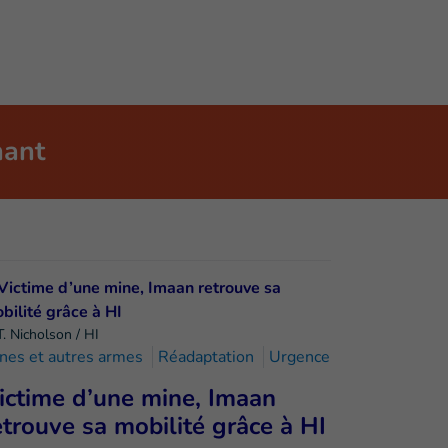
nant
T. Nicholson / HI
nes et autres armes
Réadaptation
Urgence
ictime d’une mine, Imaan
etrouve sa mobilité grâce à HI