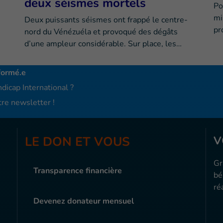
deux séismes mortels
Po
mi
Deux puissants séismes ont frappé le centre-
pr
nord du Vénézuéla et provoqué des dégâts
d’une ampleur considérable. Sur place, les…
formé.e
dicap International ?
re newsletter !
LE DON ET VOUS
V
Gr
Transparence financière
bé
ré
Devenez donateur mensuel