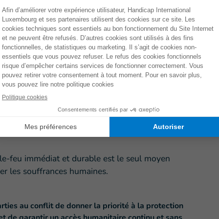
Gaza ces dernières semaines : elles attestent qu’
il est
es à une évacuation ou à une réinstallation sûres des
 international humanitaire.
 catastrophique à un niveau sans précédent
. Khan
l'évacuation des civils de Rafah. De plus, des civils
ient le risque de se heurter à des
munitions non
ons routières et à l'intérieur des écoles et des
e
pour leur vie. En outre, l'accueil à Khan Younès d'un
 en provenance de Rafah n'est pas réaliste d'un point
umanitaire, d'autant plus que
l'accès aux ressources et
très limité
.
-le-feu immédiat et durable est le seul moyen
ger les souffrances humaines.
es au conflit de donner la priorité à la protection
 et de garantir un accès humanitaire continu et sans