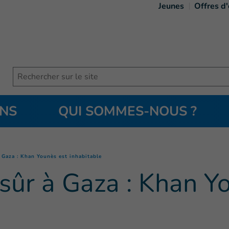
Jeunes
Offres d
Search
ONS
QUI SOMMES-NOUS ?
(
Page courante
)
 Gaza : Khan Younès est inhabitable
sûr à Gaza : Khan Y