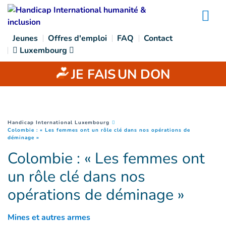
Goto main content
Na
Jeunes
Offres d'emploi
FAQ
Contact
Luxembourg
JE FAIS
UN DON
You are here :
Handicap International Luxembourg
Colombie : « Les femmes ont un rôle clé dans nos opérations de
(
Page courante
)
déminage »
Colombie : « Les femmes ont
un rôle clé dans nos
opérations de déminage »
Mines et autres armes