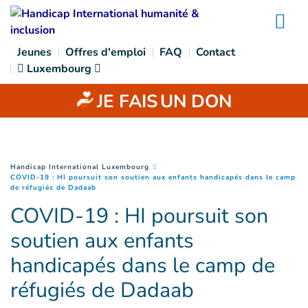
Goto main content
Na
Jeunes
Offres d'emploi
FAQ
Contact
Luxembourg
JE FAIS
UN DON
You are here :
Handicap International Luxembourg
COVID-19 : HI poursuit son soutien aux enfants handicapés dans le camp
(
Page courante
)
de réfugiés de Dadaab
COVID-19 : HI poursuit son
soutien aux enfants
handicapés dans le camp de
réfugiés de Dadaab