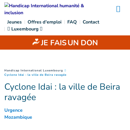
Goto main content
Na
Jeunes
Offres d'emploi
FAQ
Contact
Luxembourg
JE FAIS
UN DON
You are here :
Handicap International Luxembourg
(
Page courante
)
Cyclone Idai : la ville de Beira ravagée
Cyclone Idai : la ville de Beira
ravagée
Urgence
Mozambique