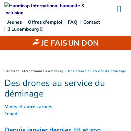
Goto main content
Na
Jeunes
Offres d'emploi
FAQ
Contact
Luxembourg
JE FAIS
UN DON
(
Pa
You are here :
Handicap International Luxembourg
Des drones au service du déminage
Des drones au service du
déminage
Mines et autres armes
Tchad
Depuis janvier dernier, HI et son