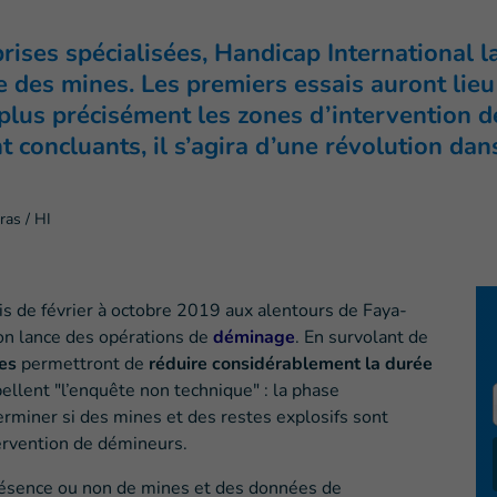
rises spécialisées, Handicap International l
 des mines. Les premiers essais auront lieu
er plus précisément les zones d’intervention 
nt concluants, il s’agira d’une révolution da
as / HI
is de février à octobre 2019 aux alentours de Faya-
ion lance des opérations de
déminage
. En survolant de
nes
permettront de
réduire considérablement la durée
llent "l’enquête non technique" : la phase
erminer si des mines et des restes explosifs sont
ervention de démineurs.
résence ou non de mines et des données de