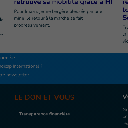
retrouve sa mobilité grâce à HI
r
t
Pour Imaan, jeune bergère blessée par une
S
mine, le retour à la marche se fait
de
progressivement.
Tr
e…
la
vi
formé.e
dicap International ?
re newsletter !
LE DON ET VOUS
V
Gr
Transparence financière
bé
ré