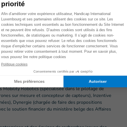
 contaminés par les mines et les restes explosifs de
Paris. Dans le cadre d’un vaste programme de
aires ont prévu de
déminer 3 millions de mètres carrés
errains de football).
 un
danger quotidien pour les populations civiles
dans
n au développement
. Le rapport 2017 de l’Observatoire
s victimes de mines antipersonnel
– industrielles ou
 de guerre
a augmenté de presque 25 % en un an
,
ictimes en 2016. Ce nombre avait déjà quasiment
victimes en 2015 contre 3 993 en 2014).
énéficiaires
és Mobility Robotics (spécialisée dans le pilotage de
drones sur mesure et concepteur de capteurs), Inzentive
nées), Dynergie (chargée de faire des propositions
c le soutien financier du ministère belge des Affaires