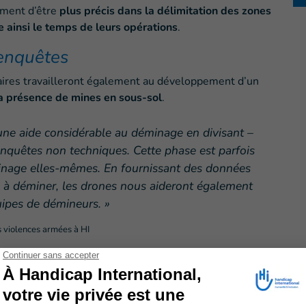
ement d’être
plus précis dans la délimitation des zones
e ainsi le temps de leurs opérations
.
 enquêtes
naires travailleront également au développement d’un
a présence de mines en sous-sol
.
 une aide considérable au déminage en divisant –
enquêtes non techniques. Cette phase est parfois
inage elles-mêmes. En fournissant des données
s à déminer, les drones nous aideront également
uipes de démineurs. »
 violences armées à HI
 déminés en quatre ans