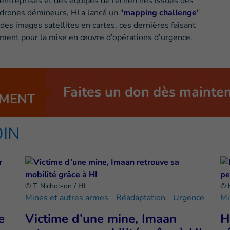
 entreprises et des équipes de recherches issues des
 drones démineurs, HI a lancé un "
mapping challenge
"
es images satellites en cartes, ces dernières faisant
ement pour la mise en œuvre d’opérations d’urgence.
Faites un don dès mainte
MENT
OIN
© T. Nicholson / HI
© 
Mines et autres armes
Réadaptation
Urgence
Mi
e
Victime d’une mine, Imaan
H