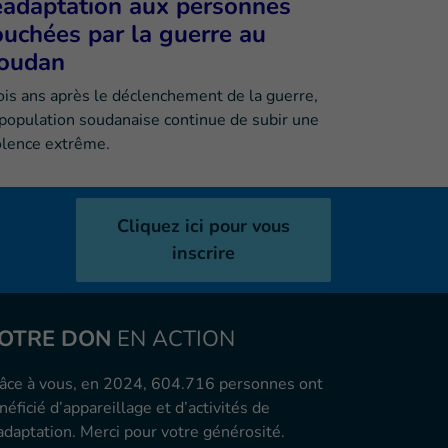
éadaptation aux personnes
ouchées par la guerre au
oudan
ois ans après le déclenchement de la guerre,
 population soudanaise continue de subir une
olence extrême.
Cliquez ici pour vous
inscrire
OTRE DON
EN ACTION
âce à vous, en 2024, 604.716 personnes ont
néficié d’appareillage et d’activités de
adaptation. Merci pour votre générosité.