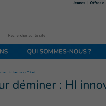
Jeunes
Offres d
Search
ONS
QUI SOMMES-NOUS ?
(
Page courante
)
iner : HI innove au Tchad
r déminer : HI inno