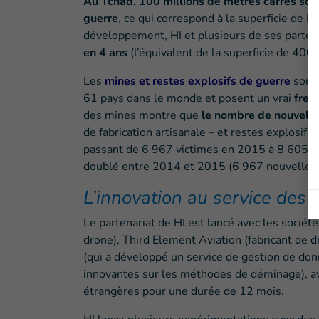
Au Tchad, 100 millions de mètres carrés sont
guerre
, ce qui correspond à la superficie de 
développement, HI et plusieurs de ses parten
en 4 ans
(l’équivalent de la superficie de 400 t
Les
mines et restes explosifs de guerre
sont
61 pays dans le monde et posent un vrai
frei
des mines montre que
le nombre de nouvelle
de fabrication artisanale – et restes explosifs
passant de 6 967 victimes en 2015 à 8 605 v
doublé entre 2014 et 2015 (6 967 nouvelles 
L’innovation au service des b
Le partenariat de HI est lancé avec les sociét
drone), Third Element Aviation (fabricant de 
(qui a développé un service de gestion de don
innovantes sur les méthodes de déminage), ave
étrangères pour une durée de 12 mois.