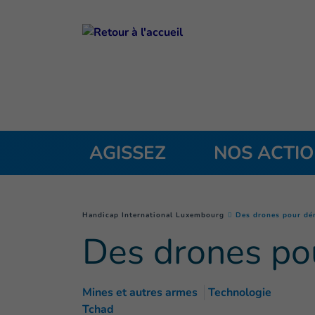
Goto main content
AGISSEZ
NOS ACTI
You are here :
Handicap International Luxembourg
Des drones pour dém
Des drones pou
Mines et autres armes
Technologie
Tchad