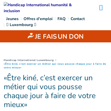
Goto main content
Na
Jeunes
Offres d'emploi
FAQ
Contact
Luxembourg
JE FAIS
UN DON
You are here :
Handicap International Luxembourg
«Être kiné, c’est exercer un métier qui vous pousse chaque jour à faire de
(
Page courante
)
votre mieux»
«Être kiné, c’est exercer un
métier qui vous pousse
chaque jour à faire de votre
mieux»