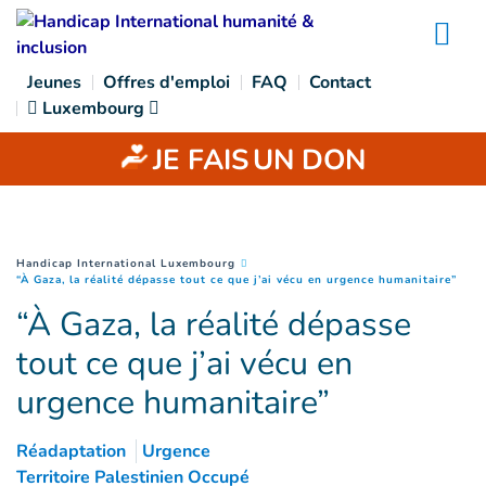
Goto main content
Na
Jeunes
Offres d'emploi
FAQ
Contact
Luxembourg
JE FAIS
UN DON
You are here :
Handicap International Luxembourg
(
Pag
“À Gaza, la réalité dépasse tout ce que j’ai vécu en urgence humanitaire”
“À Gaza, la réalité dépasse
tout ce que j’ai vécu en
urgence humanitaire”
Réadaptation
Urgence
Territoire Palestinien Occupé