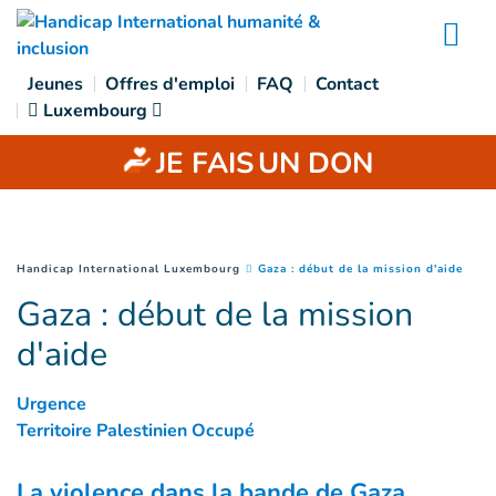
Accès direct au contenu
Na
Jeunes
Offres d'emploi
FAQ
Contact
Luxembourg
JE FAIS
UN DON
(
Page
You are here :
Handicap International Luxembourg
Gaza : début de la mission d'aide
Gaza : début de la mission
d'aide
Urgence
Territoire Palestinien Occupé
La violence dans la bande de Gaza