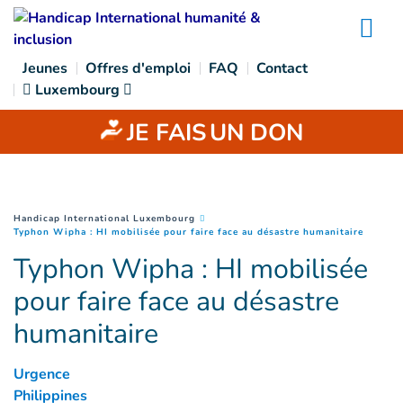
Goto main content
Na
Jeunes
Offres d'emploi
FAQ
Contact
Luxembourg
JE FAIS
UN DON
You are here :
Handicap International Luxembourg
(
Page c
Typhon Wipha : HI mobilisée pour faire face au désastre humanitaire
Typhon Wipha : HI mobilisée
pour faire face au désastre
humanitaire
Urgence
Philippines