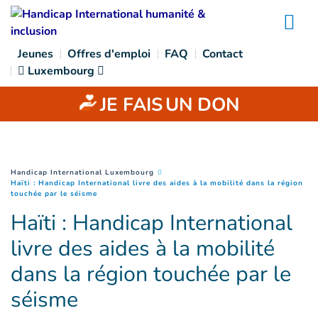
Goto main content
Na
Jeunes
Offres d'emploi
FAQ
Contact
Luxembourg
JE FAIS
UN DON
You are here :
Handicap International Luxembourg
Haïti : Handicap International livre des aides à la mobilité dans la région
(
Page courante
)
touchée par le séisme
Haïti : Handicap International
livre des aides à la mobilité
dans la région touchée par le
séisme