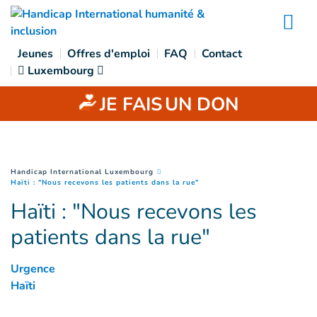
Accès direct au contenu
Na
Jeunes
Offres d'emploi
FAQ
Contact
Luxembourg
JE FAIS
UN DON
You are here :
Handicap International Luxembourg
(
Page courante
)
Haïti : "Nous recevons les patients dans la rue"
Haïti : "Nous recevons les
patients dans la rue"
Urgence
Haïti