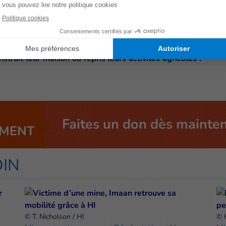
galement essentiel de prévenir les bergers locaux, qui
s. Après la guerre civile, beaucoup de villageois ont dû
ur région.
bitants ont pu récupérer leur terrain, décontaminé.
truit leur maison ou repris leurs activités agricoles :
Faites un don dès mainte
MENT
OIN
© T. Nicholson / HI
© 