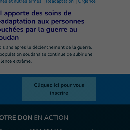
nes et autres armes
Réadaptation
Urgence
I apporte des soins de
éadaptation aux personnes
ouchées par la guerre au
oudan
ois ans après le déclenchement de la guerre,
 population soudanaise continue de subir une
olence extrême.
Cliquez ici pour vous
inscrire
OTRE DON
EN ACTION