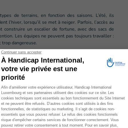
types de terrains, en fonction des saisons. L’été, ils
nt l’hiver, lorsqu’il se met à neiger. Parfois, l’accès au
t construire un escalier de fortune, avec des sacs de
ention. Les équipes ne peuvent pas toujours travailler :
t trop dangereuse.
ination
uies sous une végétation dense. Pour les trouver, les
. Lorsqu’un engin explosif est trouvé, il n’est surtout
plosion sur place. Certaines mines sont en plastique :
es démineurs doivent donc creuser de larges portions
danger.
ants
vec le village proche du champ de mines où elles
habitants de l’avancée des opérations, en particulier les