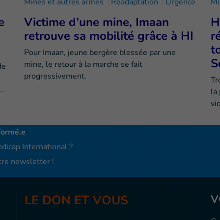
Mines et autres armes
Réadaptation
Urgence
Mi
e
Victime d’une mine, Imaan
H
retrouve sa mobilité grâce à HI
r
t
Pour Imaan, jeune bergère blessée par une
S
mine, le retour à la marche se fait
de
progressivement.
Tr
e…
la
vi
formé.e
dicap International ?
re newsletter !
LE DON ET VOUS
V