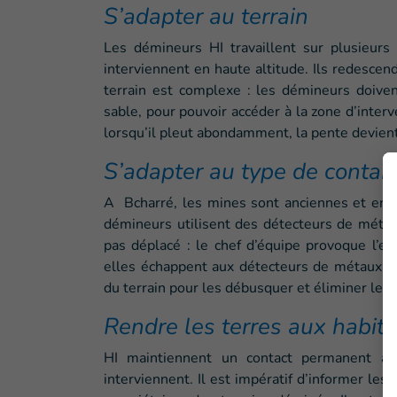
S’adapter au terrain
Les démineurs HI travaillent sur plusieurs 
interviennent en haute altitude. Ils redescende
terrain est complexe : les démineurs doiven
sable, pour pouvoir accéder à la zone d’interv
lorsqu’il pleut abondamment, la pente devien
S’adapter au type de contam
A Bcharré, les mines sont anciennes et enfo
démineurs utilisent des détecteurs de métaux
pas déplacé : le chef d’équipe provoque l’ex
elles échappent aux détecteurs de métaux. L
du terrain pour les débusquer et éliminer le 
Rendre les terres aux habit
HI maintiennent un contact permanent a
interviennent. Il est impératif d’informer les 