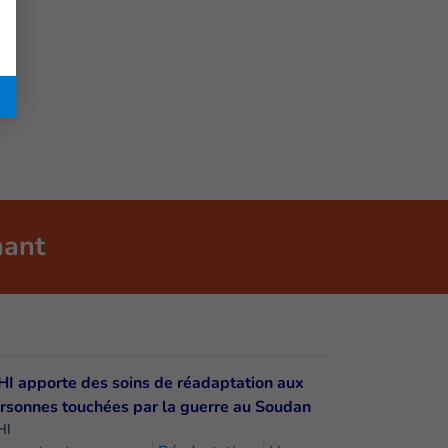
nant
HI