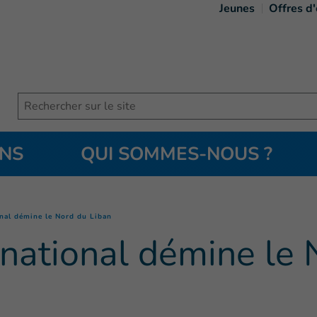
Jeunes
Offres d
Search
ONS
QUI SOMMES-NOUS ?
(
Page courante
)
nal démine le Nord du Liban
national démine le 