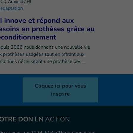
© C. Arnould / HI
adaptation
I innove et répond aux
esoins en prothèses grâce au
econditionnement
puis 2006 nous donnons une nouvelle vie
x prothèses usagées tout en offrant aux
rsonnes nécessitant une prothèse des…
Cliquez ici pour vous
inscrire
OTRE DON
EN ACTION
âce à vous, en 2024, 604.716 personnes ont