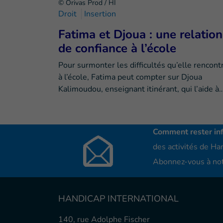
© Orivas Prod / HI
Droit
Insertion
Fatima et Djoua : une relation
de confiance à l’école
Pour surmonter les difficultés qu’elle rencont
à l’école, Fatima peut compter sur Djoua
Kalimoudou, enseignant itinérant, qui l’aide à
Comment rester in
des activités de Han
Abonnez-vous à not
HANDICAP INTERNATIONAL
140, rue Adolphe Fischer