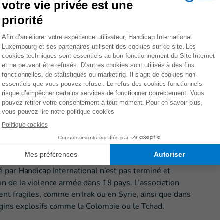
isemblable prolifération des mines et ses dégâts sur les
mmage collatéral » des conflits. […] Le traité d’Ottawa
uridiquement universel. Mais sa signature a établi une
omportement qui influe politiquement sur l’attitude
ires. […] Handicap International a été distinguée par le
traordinaire. La réussite de notre mobilisation
cennies plus tard, à toutes les ONG qui veulent faire
r les causes des drames contre lesquels elles luttent au
cteur de Handicap International, en charge de la
seulement d’interdire les mines antipersonnel et de
ider les victimes à reconstruire leur vie et leur
 par Handicap International n’est pas terminé et
on de la violence armée dans 18 pays. L’association
nt fragiles, comme en Irak ou en Syrie, ainsi que dans
gins explosifs comme la Colombie ou le Tchad.