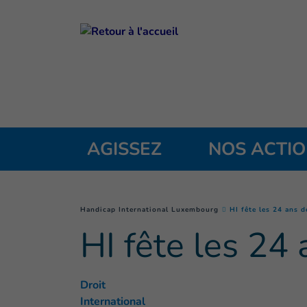
Goto main content
AGISSEZ
NOS ACTI
You are here :
Handicap International Luxembourg
HI fête les 24 ans d
HI fête les 24 
Droit
International