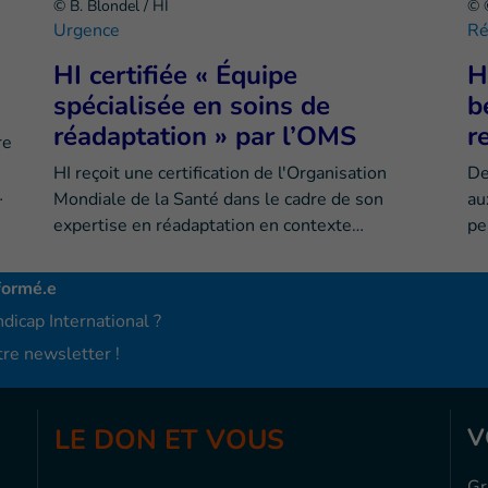
© B. Blondel / HI
© 
Urgence
Ré
HI certifiée « Équipe
H
spécialisée en soins de
b
réadaptation » par l’OMS
r
re
HI reçoit une certification de l'Organisation
De
…
Mondiale de la Santé dans le cadre de son
au
expertise en réadaptation en contexte…
pe
formé.e
dicap International ?
re newsletter !
LE DON ET VOUS
V
Gr