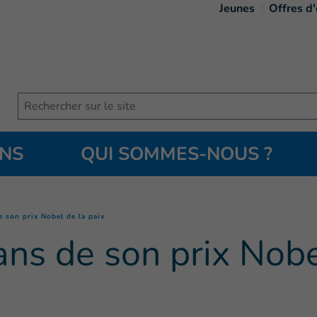
Jeunes
Offres d
Search
ONS
QUI SOMMES-NOUS ?
(
Page courante
)
e son prix Nobel de la paix
ans de son prix Nobe