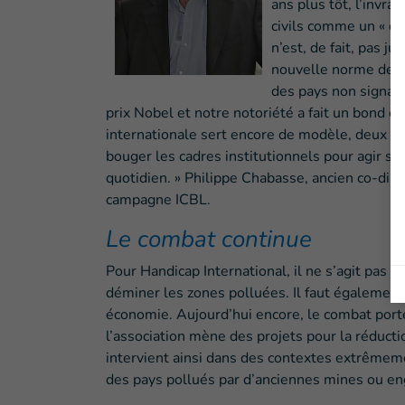
ans plus tôt, l’invra
civils comme un « do
n’est, de fait, pas j
nouvelle norme de c
des pays non signata
prix Nobel et notre notoriété a fait un bond ex
internationale sert encore de modèle, deux dé
bouger les cadres institutionnels pour agir su
quotidien. » Philippe Chabasse, ancien co-dire
campagne ICBL.
Le combat continue
Pour Handicap International, il ne s’agit pas 
déminer les zones polluées. Il faut également a
économie. Aujourd’hui encore, le combat porté
l’association mène des projets pour la réducti
intervient ainsi dans des contextes extrêmeme
des pays pollués par d’anciennes mines ou en