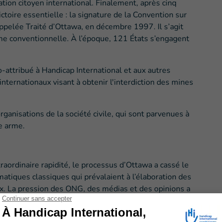
on citoyen international. Finalement, après cinq
toire essentielle : la signature de la Convention sur
appelée Traité d’Ottawa, en décembre 1997. Il s’agit
arme conventionnelle. À l’époque, 121 États s’engagent
-attribué à Handicap International et aux autres
internationaux visant à obtenir l'interdiction des mines
rganisations de la société civile, qui sont parvenues à
te arme.
raordinaire rapidité, le processus d’Ottawa a cassé le
matiques classiques qui prévalaient à l’élaboration des
ux. La pression des ONG, des médias et des opinions a
ne diplomatie publique suffisamment puissante pour
iplomatique traditionnel. Beaucoup considéraient, dix