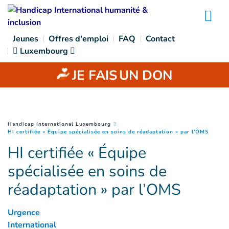
Goto main content
Na
Jeunes
Offres d'emploi
FAQ
Contact
Luxembourg
JE FAIS
UN DON
You are here :
Handicap International Luxembourg
(
Page 
HI certifiée « Équipe spécialisée en soins de réadaptation » par l’OMS
HI certifiée « Équipe
spécialisée en soins de
réadaptation » par l’OMS
Urgence
International