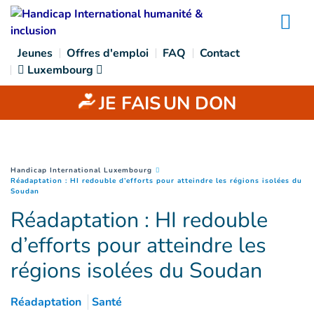
Goto main content
Na
Jeunes
Offres d'emploi
FAQ
Contact
Luxembourg
JE FAIS
UN DON
You are here :
Handicap International Luxembourg
Réadaptation : HI redouble d’efforts pour atteindre les régions isolées du
(
Page courante
)
Soudan
Réadaptation : HI redouble
d’efforts pour atteindre les
régions isolées du Soudan
Réadaptation
Santé