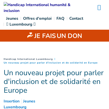
Goto main content
Na
Jeunes
Offres d'emploi
FAQ
Contact
Luxembourg
JE FAIS
UN DON
You are here :
Handicap International Luxembourg
(
Page c
Un nouveau projet pour parler d'inclusion et de solidarité en Europe
Un nouveau projet pour parler
d'inclusion et de solidarité en
Europe
Insertion
Jeunes
Luxembourg