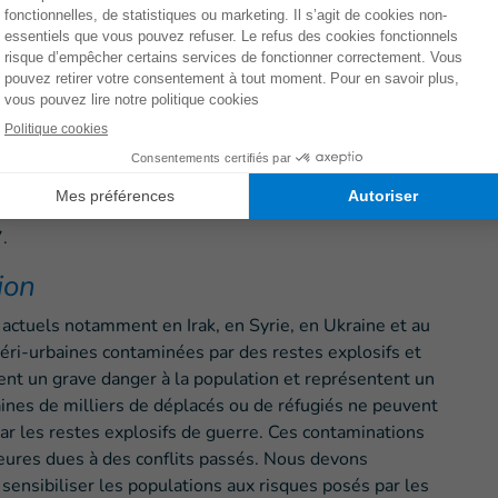
 des mines artisanales, ce qui représente le bilan le
ervatoire en 2000. Les victimes de mines artisanales
nt en Afghanistan (1 093 victimes) et en Syrie (887
2 716) et de restes explosifs de guerre (2 038)
e victimes.
ontinuent de tuer et blesser très majoritairement des
en 2017, dont 47 % d’enfants
: 2.452 enfants ont été
.
ion
 actuels notamment en Irak, en Syrie, en Ukraine et au
éri-urbaines contaminées par des restes explosifs et
nt un grave danger à la population et représentent un
aines de milliers de déplacés ou de réfugiés ne peuvent
ar les restes explosifs de guerre. Ces contaminations
ieures dues à des conflits passés. Nous devons
sensibiliser les populations aux risques posés par les