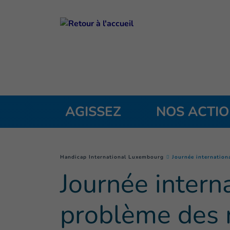
Goto main content
AGISSEZ
NOS ACTI
You are here :
Handicap International Luxembourg
Journée internation
Journée interna
problème des 