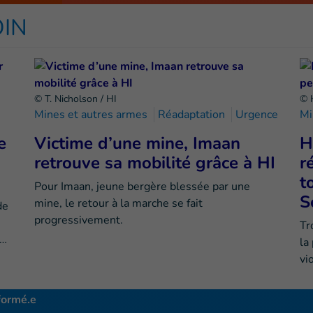
OIN
© T. Nicholson / HI
© 
Mines et autres armes
Réadaptation
Urgence
Mi
e
Victime d’une mine, Imaan
H
retrouve sa mobilité grâce à HI
r
t
Pour Imaan, jeune bergère blessée par une
S
mine, le retour à la marche se fait
de
progressivement.
Tr
e…
la
vi
formé.e