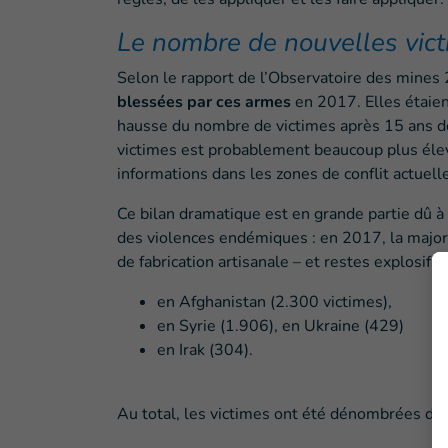
Le nombre de nouvelles vict
Selon le rapport de l’Observatoire des mines
blessées par ces armes
en 2017. Elles étaie
hausse du nombre de victimes après 15 ans de
victimes est probablement beaucoup plus élevé
informations dans les zones de conflit actuell
Ce bilan dramatique est en grande partie dû à 
des violences endémiques : en 2017, la majori
de fabrication artisanale – et restes explosifs
en Afghanistan (2.300 victimes),
en Syrie (1.906), en Ukraine (429)
en Irak (304).
Au total, les victimes ont été dénombrées dan