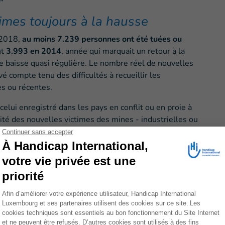
imes toujours à la hausse
 2018,
au moins 7.239 personnes ont été tuées ou
nt
3.993 en 2014
, année qui marquait un retour à la
 baisse quasi régulière. Le nombre réel de nouvelles
 compte tenu des difficultés à recueillir les
es ou récentes.
celui enregistré dans les pays en conflit ou en proie à
té des nouvelles victimes des mines - industrielles ou
 de guerre ont été enregistrées
s 53 État et territoires dans le monde.