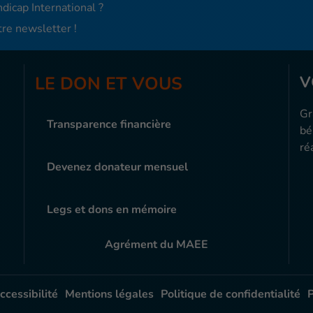
dicap International ?
re newsletter !
LE DON ET VOUS
V
Gr
Transparence financière
bé
ré
Devenez donateur mensuel
Legs et dons en mémoire
Agrément du MAEE
ccessibilité
Mentions légales
Politique de confidentialité
P