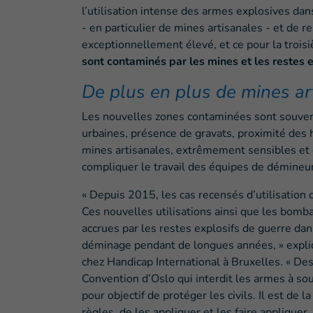
l’utilisation intense des armes explosives da
- en particulier de mines artisanales - et de 
exceptionnellement élevé, et ce pour la trois
sont contaminés par les mines et les restes
De plus en plus de mines ar
Les nouvelles zones contaminées sont souven
urbaines, présence de gravats, proximité des ha
mines artisanales, extrêmement sensibles et
compliquer le travail des équipes de démineu
« Depuis 2015, les cas recensés d’utilisation
Ces nouvelles utilisations ainsi que les bo
accrues par les restes explosifs de guerre da
déminage pendant de longues années, » expli
chez Handicap International à Bruxelles. « Des 
Convention d’Oslo qui interdit les armes à s
pour objectif de protéger les civils. Il est de 
règles, de les appliquer et les faire appliquer.