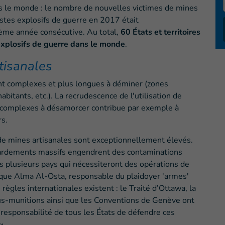
ns le monde : le nombre de nouvelles victimes de mines
restes explosifs de guerre en 2017 était
ième année consécutive. Au total,
60 États et territoires
 explosifs de guerre dans le monde
.
tisanales
t complexes et plus longues à déminer (zones
bitants, etc.). La recrudescence de l'utilisation de
 complexes à désamorcer contribue par exemple à
rs.
 de mines artisanales sont exceptionnellement élevés.
mbardements massifs engendrent des contaminations
ns plusieurs pays qui nécessiteront des opérations de
que Alma Al-Osta, responsable du plaidoyer 'armes'
règles internationales existent : le Traité d’Ottawa, la
ous-munitions ainsi que les Conventions de Genève ont
la responsabilité de tous les États de défendre ces
 »