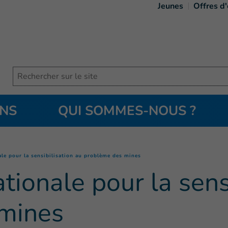
Jeunes
Offres d
Search
ONS
QUI SOMMES-NOUS ?
(
Page courante
)
ale pour la sensibilisation au problème des mines
tionale pour la sens
mines