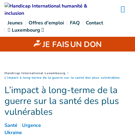
Goto main content
Na
Jeunes
Offres d'emploi
FAQ
Contact
Luxembourg
JE FAIS
UN DON
You are here :
Handicap International Luxembourg
(
Page co
L’impact à long-terme de la guerre sur la santé des plus vulnérables
L’impact à long-terme de la
guerre sur la santé des plus
vulnérables
Santé
Urgence
Ukraine